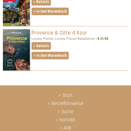
» Details
» In den Warenkorb
Provence & Côte d'Azur
Lonely Planet: Lonely Planet Reiseführer |
€ 21.95
» Details
» In den Warenkorb
» Start
» Bestellhinweise
» Suche
» Kontakt
» AGB